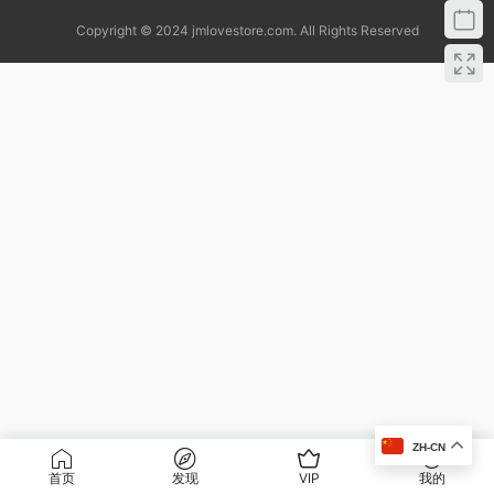
Copyright © 2024 jmlovestore.com. All Rights Reserved
ZH-CN
首页
发现
VIP
我的