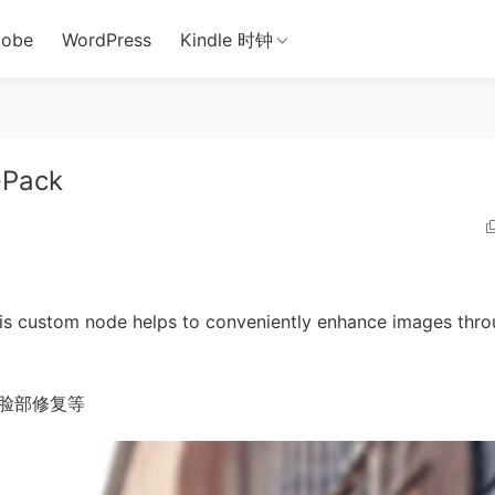
obe
WordPress
Kindle 时钟
-Pack
ustom node helps to conveniently enhance images thro
e脸部修复等