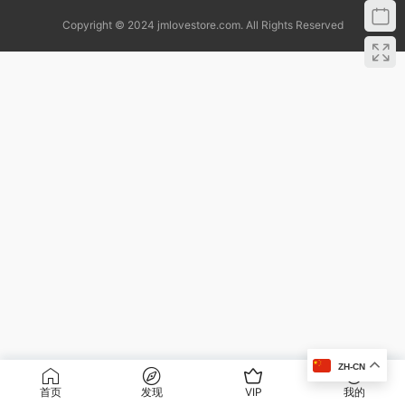
Copyright © 2024 jmlovestore.com. All Rights Reserved
ZH-CN
首页
发现
VIP
我的