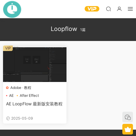
Loopflow
1篇
VIP
Adobe
·
教程
AE
After Effect
Loopflow
AE LoopFlow 最新版安装教程
2025-05-09