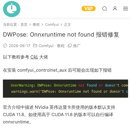
当前位置：
首页
教程
Comfyui
正文
DWPose: Onnxruntime not found 报错修复
2026-06-17
Comfyui
·
教程
推广
以下教程参考
C站
大佬
在安装 comfyui_controlnet_aux 后可能会出现如下报错
UserWarning
:
DWPose
:
Onnxruntime
not
 found 
or
 doesn
't come
  warnings.warn("DWPose: Onnxruntime not found or doesn'
t co
官方介绍中描述 NVidia 英伟达显卡所使用的版本默认支持
CUDA 11.8。如使用高于 CUDA 11.8 的版本可以自行编译
onnxruntime。