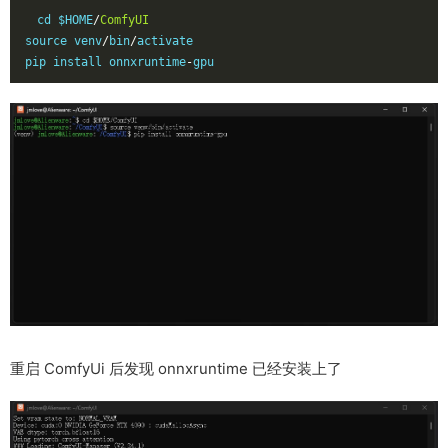
cd $HOME
/
ComfyUI
source venv
/
bin
/
activate

pip install onnxruntime
-
gpu
重启 ComfyUi 后发现 onnxruntime 已经安装上了