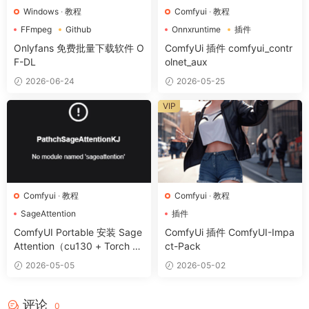
Windows
·
教程
Comfyui
·
教程
FFmpeg
Github
Onnxruntime
插件
Onlyfans
Onlyfans 免费批量下载软件 O
ComfyUi 插件 comfyui_contr
F-DL
olnet_aux
2026-06-24
2026-05-25
VIP
Comfyui
·
教程
Comfyui
·
教程
SageAttention
插件
ComfyUI Portable 安装 Sage
ComfyUi 插件 ComfyUI-Impa
Attention（cu130 + Torch 2.
ct-Pack
9）完整教程【修复 Triton 报
2026-05-05
2026-05-02
错版】
评论
0