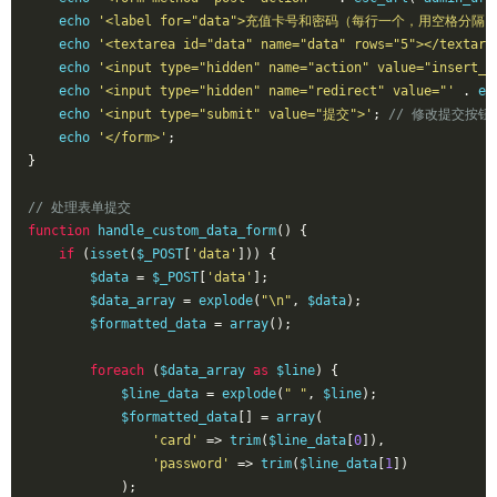
    echo 
'<label for="data">充值卡号和密码（每行一个，用空格分隔）：<
    echo 
'<textarea id="data" name="data" rows="5"></textare
    echo 
'<input type="hidden" name="action" value="insert_c
    echo 
'<input type="hidden" name="redirect" value="'
.
 es
    echo 
'<input type="submit" value="提交">'
;
// 修改提交按钮
    echo 
'</form>'
;
}
// 处理表单提交
function
 handle_custom_data_form
()
{
if
(
isset
(
$_POST
[
'data'
]))
{
        $data 
=
 $_POST
[
'data'
];
        $data_array 
=
 explode
(
"\n"
,
 $data
);
        $formatted_data 
=
 array
();
foreach
(
$data_array 
as
 $line
)
{
            $line_data 
=
 explode
(
" "
,
 $line
);
            $formatted_data
[]
=
 array
(
'card'
=>
 trim
(
$line_data
[
0
]),
'password'
=>
 trim
(
$line_data
[
1
])
);