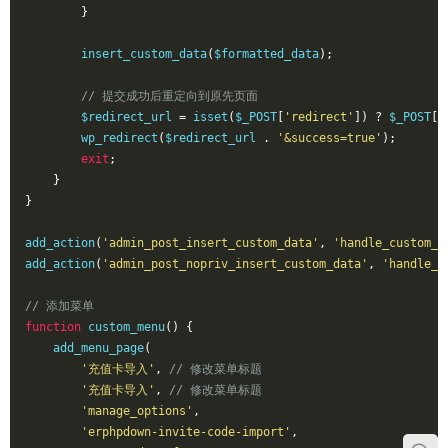
}
        insert_custom_data
(
$formatted_data
);
// 提交成功后重定向到原先页面
        $redirect_url 
=
 isset
(
$_POST
[
'redirect'
])
?
 $_POST
[
'
        wp_redirect
(
$redirect_url 
.
'&success=true'
);
exit
;
}
}
add_action
(
'admin_post_insert_custom_data'
,
'handle_custom_d
add_action
(
'admin_post_nopriv_insert_custom_data'
,
'handle_c
// 添加菜单
function
 custom_menu
()
{
    add_menu_page
(
'充值卡导入'
,
// 修改菜单标题
'充值卡导入'
,
// 修改菜单标题
'manage_options'
,
'erphpdown-invite-code-import'
,