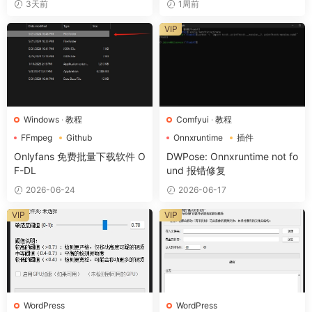
3天前
1周前
VIP
Windows
·
教程
Comfyui
·
教程
FFmpeg
Github
Onnxruntime
插件
Onlyfans
Onlyfans 免费批量下载软件 O
DWPose: Onnxruntime not fo
F-DL
und 报错修复
2026-06-24
2026-06-17
VIP
VIP
WordPress
WordPress