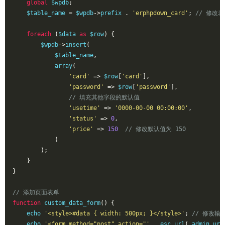
global
 $wpdb
;
    $table_name 
=
 $wpdb
->
prefix 
.
'erphpdown_card'
;
// 修改
foreach
(
$data 
as
 $row
)
{
        $wpdb
->
insert
(
            $table_name
,
            array
(
'card'
=>
 $row
[
'card'
],
'password'
=>
 $row
[
'password'
],
// 填充其他字段的默认值
'usetime'
=>
'0000-00-00 00:00:00'
,
'status'
=>
0
,
'price'
=>
150
// 修改默认值为 150
)
);
}
}
// 添加页面表单
function
 custom_data_form
()
{
    echo 
'<style>#data { width: 500px; }</style>'
;
// 修改输
    echo 
'<form method="post" action="'
.
 esc_url
(
 admin_url