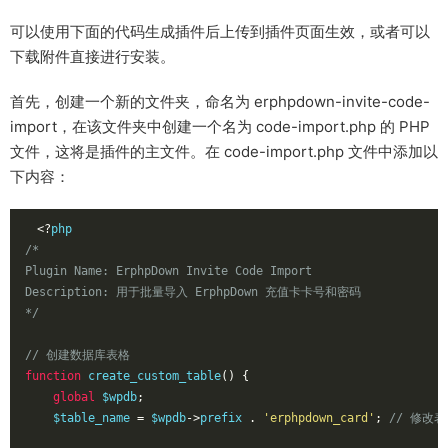
可以使用下面的代码生成插件后上传到插件页面生效，或者可以
下载附件直接进行安装。
首先，创建一个新的文件夹，命名为 erphpdown-invite-code-
import，在该文件夹中创建一个名为 code-import.php 的 PHP
文件，这将是插件的主文件。在 code-import.php 文件中添加以
下内容：
<?
/*

Plugin Name: ErphpDown Invite Code Import

Description: 用于批量导入 ErphpDown 充值卡卡号和密码

*/
// 创建数据库表格
function
 create_custom_table
()
{
global
 $wpdb
;
    $table_name 
=
 $wpdb
->
prefix 
.
'erphpdown_card'
;
// 修改