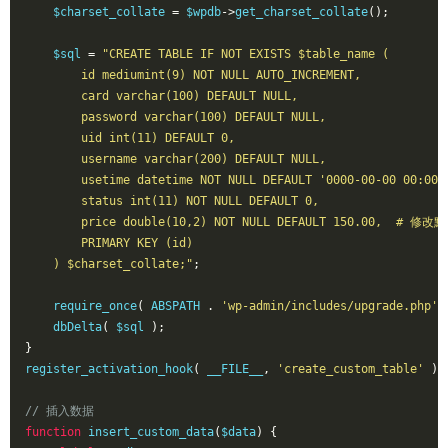
    $charset_collate 
=
 $wpdb
->
get_charset_collate
();
    $sql 
=
"CREATE TABLE IF NOT EXISTS $table_name (

        id mediumint(9) NOT NULL AUTO_INCREMENT,

        card varchar(100) DEFAULT NULL,

        password varchar(100) DEFAULT NULL,

        uid int(11) DEFAULT 0,

        username varchar(200) DEFAULT NULL,

        usetime datetime NOT NULL DEFAULT '0000-00-00 00:00:0
        status int(11) NOT NULL DEFAULT 0,

        price double(10,2) NOT NULL DEFAULT 150.00,  # 修改
        PRIMARY KEY (id)

    ) $charset_collate;"
;
    require_once
(
 ABSPATH 
.
'wp-admin/includes/upgrade.php'
    dbDelta
(
 $sql 
);
}
register_activation_hook
(
 __FILE__
,
'create_custom_table'
);
// 插入数据
function
 insert_custom_data
(
$data
)
{