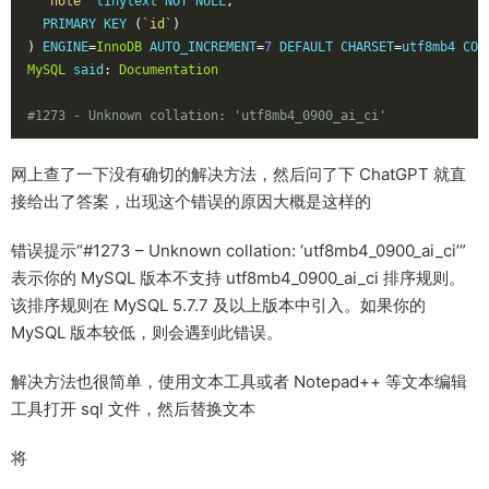
`note`
 tinytext NOT NULL
,
  PRIMARY KEY 
(
`id`
)
)
 ENGINE
=
InnoDB
 AUTO_INCREMENT
=
7
 DEFAULT CHARSET
=
utf8mb4 COL
MySQL
 said
:
Documentation
#1273 - Unknown collation: 'utf8mb4_0900_ai_ci'
网上查了一下没有确切的解决方法，然后问了下 ChatGPT 就直
接给出了答案，出现这个错误的原因大概是这样的
错误提示“#1273 – Unknown collation: ‘utf8mb4_0900_ai_ci’”
表示你的 MySQL 版本不支持 utf8mb4_0900_ai_ci 排序规则。
该排序规则在 MySQL 5.7.7 及以上版本中引入。如果你的
MySQL 版本较低，则会遇到此错误。
解决方法也很简单，使用文本工具或者 Notepad++ 等文本编辑
工具打开 sql 文件，然后替换文本
将