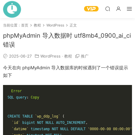
当前位置：
首页
教程
WordPress
正文
phpMyAdmin 导入数据时 utf8mb4_0900_ai_ci
错误
2025-06-27
WordPress
·
教程
推广
今天在向 phpMyAdmin 导入数据库的时候遇到了一个错误提示
如下
Error
SQL query
:
Copy
CREATE TABLE 
`wp_ddp_log`
(
`id`
 bigint NOT NULL AUTO_INCREMENT
,
`datime`
 timestamp NOT NULL DEFAULT 
'0000-00-00 00:00:00'
 