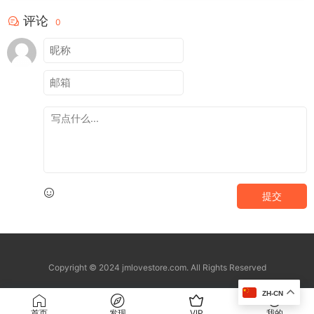
评论
0
提交
Copyright © 2024 jmlovestore.com. All Rights Reserved
ZH-CN
首页
发现
VIP
我的