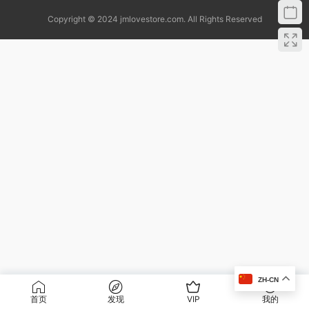
Copyright © 2024 jmlovestore.com. All Rights Reserved
ZH-CN
首页
发现
VIP
我的