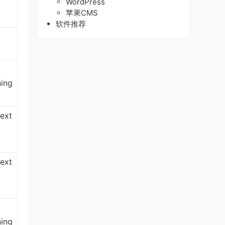
WordPress
苹果CMS
软件推荐
ning
ext
ext
ning