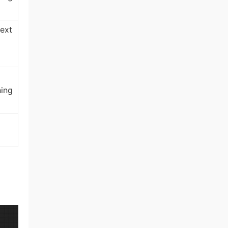
ext
ning