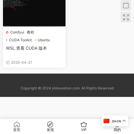
Comfyui
·
教程
CUDA Toolkit
Ubuntu
wsl
WSL 查看 CUDA 版本
2025-04-21
Copyright © 2024 jmlovestore.com. All Rights Reserved
ZH-CN
首页
发现
VIP
我的