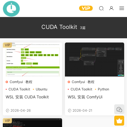
CUDA Toolkit
3篇
VIP
Comfyui
·
教程
Comfyui
·
教程
CUDA Toolkit
Ubuntu
CUDA Toolkit
Python
wsl
pytorch
WSL 安装 CUDA Toolkit
WSL 安装 ComfyUi
2026-04-26
2026-04-21
VIP