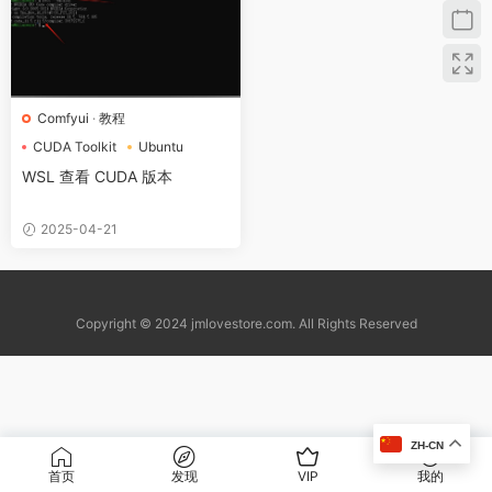
Comfyui
·
教程
CUDA Toolkit
Ubuntu
wsl
WSL 查看 CUDA 版本
2025-04-21
Copyright © 2024 jmlovestore.com. All Rights Reserved
ZH-CN
首页
发现
VIP
我的