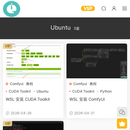
Ubuntu
3篇
VIP
Comfyui
·
教程
Comfyui
·
教程
CUDA Toolkit
Ubuntu
CUDA Toolkit
Python
wsl
pytorch
WSL 安装 CUDA Toolkit
WSL 安装 ComfyUi
2026-04-26
2026-04-21
VIP