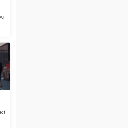
ou
act