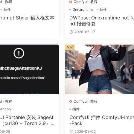
i
·
教程
Comfyui
·
教程
插件
Onnxruntime
插件
Prompt Styler 输入框文本
DWPose: Onnxruntime not f
nd 报错修复
2026-06-17
VIP
i
·
教程
Comfyui
·
教程
ention
插件
I Portable 安装 SageAt
ComfyUi 插件 ComfyUI-Imp
n（cu130 + Torch 2.9）
-Pack
【修复 Triton 报错版】
05-05
2026-05-02