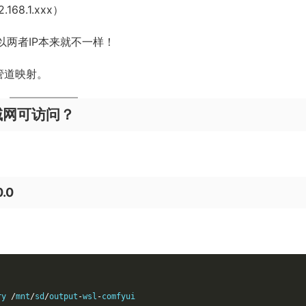
.168.1.xxx）
以两者IP本来就不一样！
管道映射。
局域网可访问？
.0
ry 
/
mnt
/
sd
/
output
-
wsl
-
comfyui