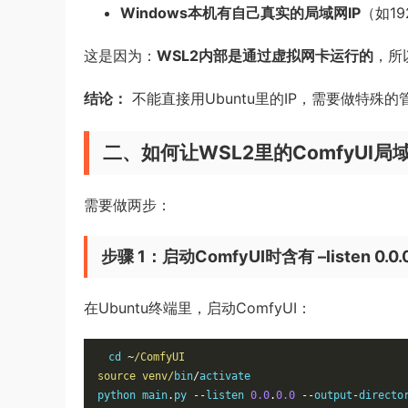
Windows本机有自己真实的局域网IP
（如192
这是因为：
WSL2内部是通过虚拟网卡运行的
，所
结论：
不能直接用Ubuntu里的IP，需要做特殊的
二、如何让WSL2里的ComfyUI
需要做两步：
步骤 1：启动ComfyUI时含有 –listen 0.0.0
在Ubuntu终端里，启动ComfyUI：
cd 
~
/ComfyUI

source venv/
bin
/
activate

python main
.
py 
--
listen 
0.0
.
0.0
--
output
-
directo