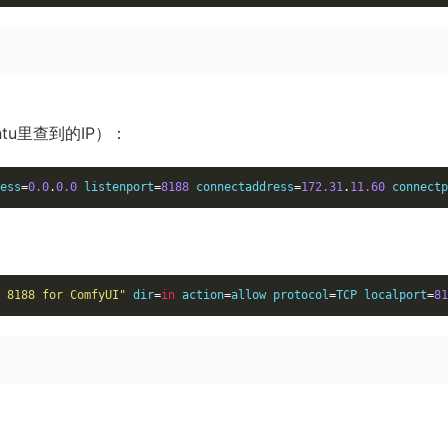
ntu里查到的IP）：
ess
=
0.0
.
0.0
 listenport
=
8188
 connectaddress
=
172.31
.
11.60
 connectp
 8188 for ComfyUI"
 dir
=
in
 action
=
allow protocol
=
TCP localport
=
81