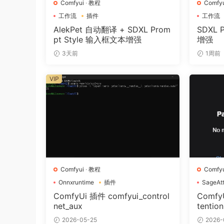
Comfyui
·
教程
Comfyu
工作流
插件
工作流
AlekPet 自动翻译 + SDXL Prom
SDXL 
pt Style 输入框文本增强
增强
3天前
1周前
VIP
Comfyui
·
教程
Comfyu
Onnxruntime
插件
SageAtt
ComfyUi 插件 comfyui_control
ComfyU
net_aux
tentio
完整教程
2026-05-25
2026-